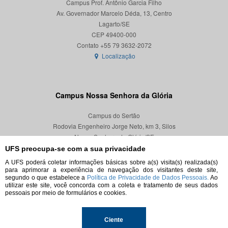
Campus Prof. Antônio Garcia Filho
Av. Governador Marcelo Déda, 13, Centro
Lagarto/SE
CEP 49400-000
Localização
Campus Nossa Senhora da Glória
Campus do Sertão
Rodovia Engenheiro Jorge Neto, km 3, Silos
Nossa Senhora da Glória/SE
CEP 49680-000
UFS preocupa-se com a sua privacidade
A UFS poderá coletar informações básicas sobre a(s) visita(s) realizada(s)
Localização
para aprimorar a experiência de navegação dos visitantes deste site,
segundo o que estabelece a
Política de Privacidade de Dados Pessoais.
Ao
utilizar este site, você concorda com a coleta e tratamento de seus dados
pessoais por meio de formulários e cookies.
© 2026. Todos os direitos reservados.
Ciente