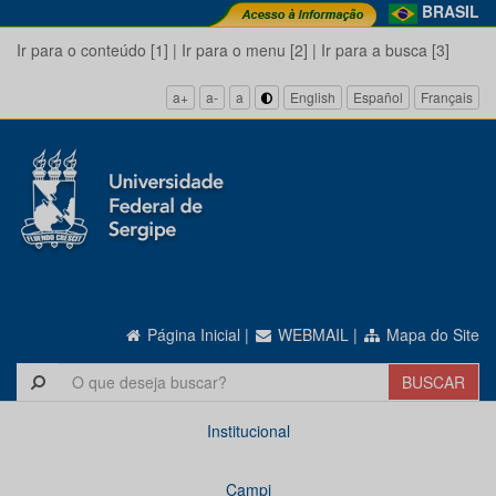
BRASIL
Ir para o conteúdo [1]
|
Ir para o menu [2]
|
Ir para a busca [3]
a+
a-
a
English
Español
Français
Página Inicial
|
WEBMAIL
|
Mapa do Site
Institucional
Campi