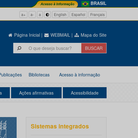
BRASIL
a+
a-
a
English
Español
Français
Página Inicial
|
WEBMAIL
|
Mapa do Site
Publicações
Bibliotecas
Acesso à informação
a
Ações afirmativas
Acessibilidade
Sistemas integrados