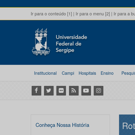
Ir para o conteúdo [1]
|
Ir para o menu [2]
|
Ir para a b
Institucional
Campi
Hospitais
Ensino
Pesqui
Facebook
Twitter
Flickr
RSS
Youtube
Instagram
Rot
Conheça Nossa História